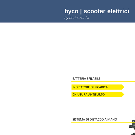
byco | scooter elettrici
by bertazzoni.it