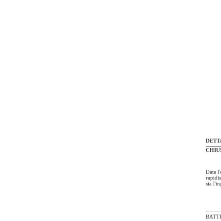
DETT
CHIU
Data l
rapidi
sia l'i
BATT