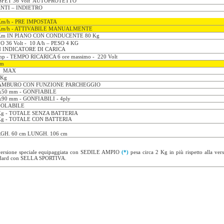
FET 36 Volt AUTOPROTETTO
NTI – INDIETRO
m/h - PRE IMPOSTATA
Km/h - ATTIVABILE MANUALMENTE
Km IN PIANO CON CONDUCENTE 80 Kg
O 36 Volt - 10 A/h – PESO 4 KG
 INDICATORE DI CARICA
mp - TEMPO RICARICA 6 ore massimo - 220 Volt
cm
% MAX
 Kg
AMBURO CON FUNZIONE PARCHEGGIO
x50 mm - GONFIABILE
x90 mm - GONFIABILI - 4ply
OLABILE
Kg - TOTALE SENZA BATTERIA
Kg - TOTALE CON BATTERIA
GH. 60 cm LUNGH. 106 cm
ersione speciale equipaggiata con SEDILE AMPIO
(*)
pesa circa 2 Kg in più rispetto alla ver
ndard con SELLA SPORTIVA.