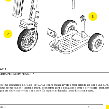
AGLI
SURA PER SCOMPOSIZIONE
'estrema essenzialità del telaio, BYCO LT risulta maneggevole e trasportabile già dopo una parzi
ssima scomposizione. Bastano infatti pochissimi gesti e pochissimo tempo per ridurre drastica
ngombro dello scooter che il suo peso. Di seguito in dettaglio i pesi di ciascuna parte.
ERIA
4