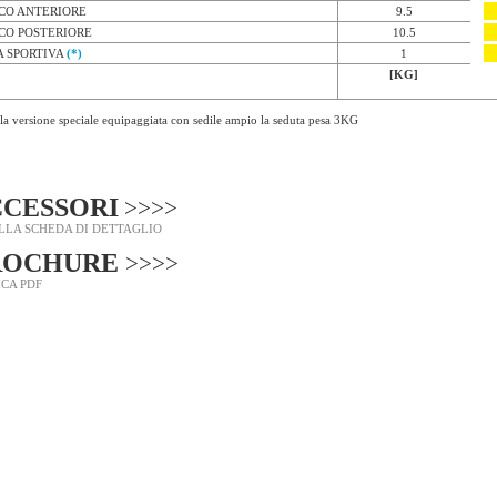
CO ANTERIORE
9.5
CO POSTERIORE
10.5
A SPORTIVA
(*)
1
[KG]
la versione speciale equipaggiata con sedile ampio la seduta pesa 3KG
dipeso
CESSORI
>>>>
ALLA SCHEDA DI DETTAGLIO
ROCHURE
>>>>
CA PDF