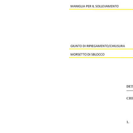
DET
CHI
1.