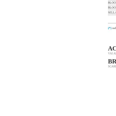
BLOC
BLOC
SELL
(*)
nel
AC
VAI 
B
SCARI