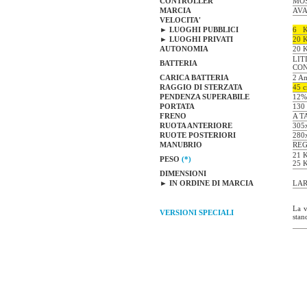
CONTROLLER
MOS
MARCIA
AVA
VELOCITA'
►
LUOGHI
PUBBLICI
6 K
►
LUOGHI
PRIVATI
20 
AUTONOMIA
20 
LITI
BATTERIA
CON
CARICA BATTERIA
2 A
RAGGIO DI STERZATA
45 
PENDENZA SUPERABILE
12
PORTATA
130
FRENO
A T
RUOTA ANTERIORE
305
RUOTE POSTERIORI
280
MANUBRIO
REG
21 
PESO
(*)
25 
DIMENSIONI
►
IN ORDINE DI
MARCIA
LAR
La v
VERSIONI SPECIALI
sta